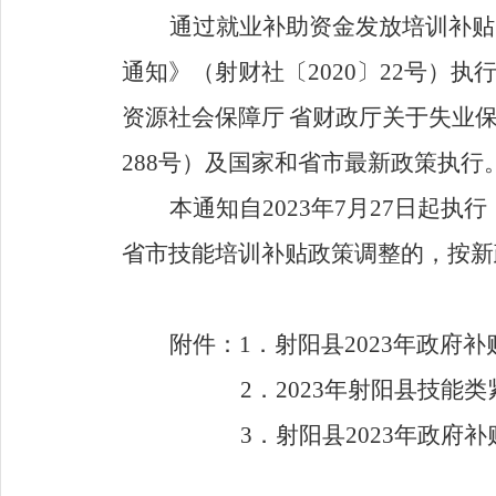
通过就业补助资金发放培训补贴
通知》（射财社〔
2020
〕
22
号）执
资源社会保障厅
省财政厅关于失业
288
号）及国家和省市最新政策执行
本通知自
2023
年
7
月
27
日起执行
省市技能培训补贴政策调整的，按新
附件：
1
．射阳县
2023
年政府补
2
．
2023
年射阳县技能类
3
．射阳县
2023
年政府补