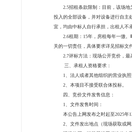
2.5
招租条款限制：
目前，该场地
投入的全部设备，并对设备进行自主
宜，均由中标人自行承担，出租人不
2.6
租期：
15
年，房租每年一缴。
关的一切责任，具体要求详见招标文
2.7
评标方法：现场公开竞价，最
三、承租人资格要求：
1、法人或者其他组织的营业执照
2、本项目不接受联合体投标。
四、竞价文件发售信息：
1、文件发售时间：
本公告上网发布之时起至
202
5
年
1
2、文件
发出
地点（现场
获取
或网