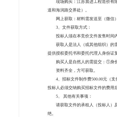
现场购买：江苏晨进工程造价有
道和海润路交界处）。
网上
获取
：材料需发送至
（
微信
3、文件
获取
方式：
投标人须在本竞价文件发售时间
获取
人是法人（或其他组织）的
提供授权委托书和委托代理人身份证
购买人是自然人的需提交：
①身
资料齐全，方可
获取
。
4、招标文件
制作费
5
00.00元（支
投标人必须交纳购买招标文件的费用
5、 其他有关事项：
请
获取
文件的承租人（投标人）
绝。