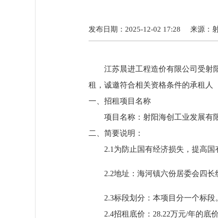
发布日期：2025-12-02 17:28
来源：
江苏晨进工程造价
有限公司受
射
租，诚邀符合相关资格条件的承租人
一、招租项目名称
项目名称
：
射阳海创工业发展有
二、简要说明：
2.1
为防止国有
经济
损失，提高国
2.2
地址：海河镇六份居委会四长
2.3标段划分：
本项目分
一
个标段
2.4招租底价：
28.22
万元
/年的底