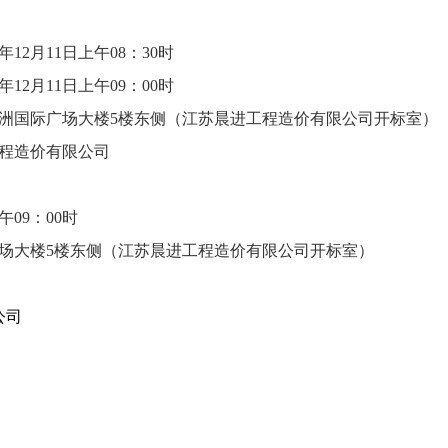
年
12
月
11
日
上
午
08
：
3
0时
年
12
月
11
日
上
午
09
：
00
时
洲国际广场大楼5楼东侧（江苏晨进工程造价有限公司
开标室
）
工程造价有限公司
午
09
：
0
0时
场大楼5楼东侧（江苏晨进工程造价有限公司开标室）
公司