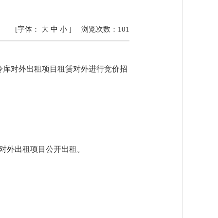
[字体：
大
中
小
]
浏览次数：
101
冷库对外出租项目
租赁对外进行竞价招
地）对外出租项目
公开出租。