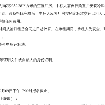
为面积
2352.28平方米的空置厂房。中标人需自行购置并安装
处置。设备拆除完成后，中标人应将厂房按约定标准交还出租人
承担任何费用。
时间从签订租赁合同之日起计算。在承租期间，承租人为安全、
件。
高价中标评标法。
等证明文件
或
自然人的身份证明。
2
月
09
日下午
17:00时
报名截止
。
上
获取
）：