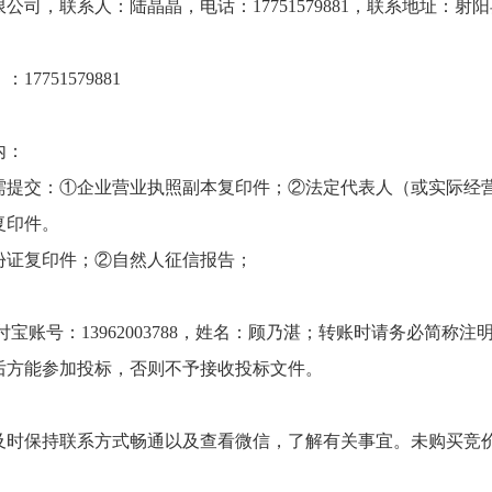
限公司，联系人：陆晶晶，电话：
17751579881，联系地址
）
：
17751579881
内：
需提交：
①企业营业执照副本复印件；②法定代表人（或实际经
复印件。
份证复印件；
②自然人征信报告；
付宝账号：13962003788，
姓名：顾乃湛；
转账时请务必简称注
后方能参加投标，否则不予接收投标文件。
及时
保持联系方式畅通以及
查看
微信
，了解有关事宜。未购买竞