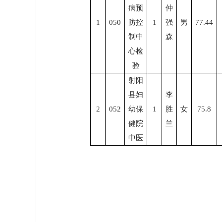
病预
仲
1
050
防控
1
强
男
77.44
制中
森
心检
验
射阳
县妇
李
2
052
幼保
1
胜
女
75.8
健院
兰
中医