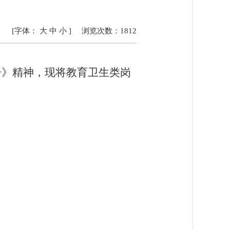
[字体：
大
中
小
]
浏览次数：
1812
告》精神，现将
教育
卫生类岗