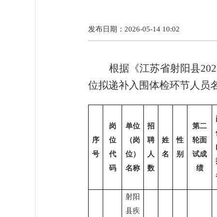
发布日期：2026-05-14 10:02
根据《江苏省射阳县
2
位拟递补入围体检环节人员
岗
单位
招
第二
序
位
（岗
聘
姓
性
轮面
号
代
位）
人
名
别
试成
码
名称
数
绩
射阳
县疾