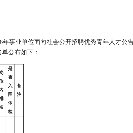
026年事业单位面向社会公开招聘优秀青年人才公
名单公布如下：
是
岗
否
位
入
备
内
围
注
排
体
名
检