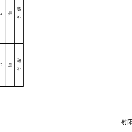
递
2
是
补
递
2
是
补
射