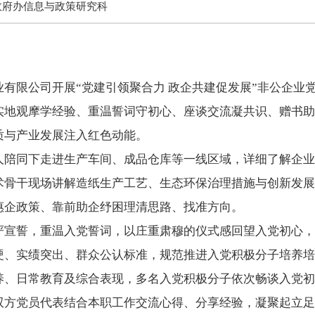
政府办信息与政策研究科
限公司开展“党建引领聚合力 政企共建促发展”非公企业
实地观摩学经验、重温誓词守初心、座谈交流凝共识、赠书助
质与产业发展注入红色动能。
同下走进生产车间、成品仓库等一线区域，详细了解企业
术骨干现场讲解造纸生产工艺、生态环保治理措施与创新发展
惠企政策、靠前助企纾困理清思路、找准方向。
誓，重温入党誓词，以庄重肃穆的仪式感回望入党初心，
硬、实绩突出、群众公认标准，规范推进入党积极分子培养培
养、日常教育及综合表现，多名入党积极分子依次畅谈入党初
双方党员代表结合本职工作交流心得、分享经验，凝聚起立足