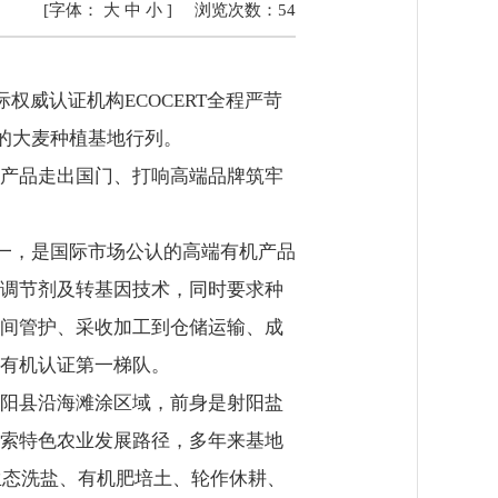
[字体：
大
中
小
]
浏览次数：
54
威认证机构ECOCERT全程严苛
的大麦种植基地行列。
产品走出国门、打响高端品牌筑牢
一，是国际市场公认的高端有机产品
调节剂及转基因技术，同时要求种
间管护、采收加工到仓储运输、成
有机认证第一梯队。
阳县沿海滩涂区域，前身是射阳盐
索特色农业发展路径，多年来基地
生态洗盐、有机肥培土、轮作休耕、