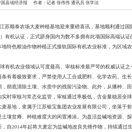
中国县域经济报
作者：
记者 张伟伟 通讯员 张学法
苏顺泰农场大麦种植基地迎来重磅喜讯，基地顺利通过国际权
A）有机认证，正式跻身国内为数不多拥有此项国际高端认证
特色粮油作物种植正式接轨国际有机农业标准，为区域农
球有机农业领域认可度最高、审核标准最严苛的权威认证之
链条有着极致要求，严禁使用人工合成肥料、化学农药、生长
期，彻底清除土壤、水质中的残留污染物。此外，从播种、田
构实时审核与常态化监管，审核通过率极低，含金量稳居全球
基地，隶属于江苏银宝集团农业发展有限公司，坐落于射
是土壤贫瘠、种植难度大的闲置滩涂。为盘活盐碱地资源、探
，自2014年起将大麦定为盐碱地改良先锋作物，持续通过