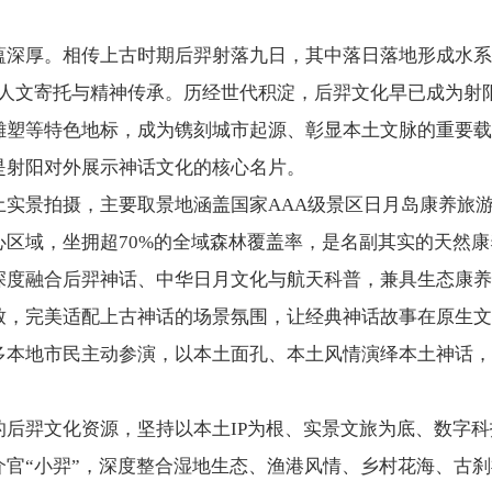
厚。相传上古时期后羿射落九日，其中落日落地形成水系
的人文寄托与精神传承。历经世代积淀，后羿文化早已成为射
雕塑等特色地标，成为镌刻城市起源、彰显本土文脉的重要载
是射阳对外展示神话文化的核心名片。
景拍摄，主要取景地涵盖国家AAA级景区日月岛康养旅游
心区域，坐拥超70%的全域森林覆盖率，是名副其实的天然
深度融合后羿神话、中华日月文化与航天科普，兼具生态康养
致，完美适配上古神话的场景氛围，让经典神话故事在原生文
多本地市民主动参演，以本土面孔、本土风情演绎本土神话，
羿文化资源，坚持以本土IP为根、实景文旅为底、数字科
介官“小羿”，深度整合湿地生态、渔港风情、乡村花海、古