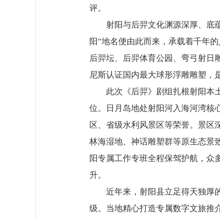
评。
射阳与后羿文化渊源深厚、底蕴深
阳”地名便由此而来，承载着千年
后羿坛、后羿体育公园、弯弓射日
尼斯认证国内最大球形浮雕雕塑，
此次《后羿》剧组扎根射阳本土实
位。日月岛地处射阳河入海河湾核
区、省级水利风景区等荣誉。景区
林海湿地、神话雕塑群等原生态景
阳专属工作专班全程保驾护航，众
升。
近年来，射阳县立足得天独厚的后
级。当地精心打造专属数字文旅推