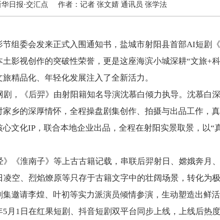
新华日报·交汇点
作者：
记者 张文婧 通讯员 张学法
组委会发来正式入围通知书，盐城市射阳县首部AI短剧《
土影视创作的突破性荣誉，更是这座海滨小城深耕“文旅+科技
文旅精品化、年轻化发展注入了全新活力。
剧，《后羿》由射阳籍知名导演沈慕白倾力执导。沈慕白深
对家乡的深厚情怀，全程操盘剧集创作、拍摄与出品工作，真
心文化IP，联合本地企业出品，全程在射阳实景取景，以“真
》《淮南子》等上古古籍记载，串联后羿射日、嫦娥奔月、
十日凌空、烈焰燎原等只存于古籍文字中的壮阔场景，转化为
剧集邀请李煌、叶初等实力派演员倾情参演，生动塑造出鲜活
年5月1日在红果短剧、抖音短剧双平台同步上线，上线后热