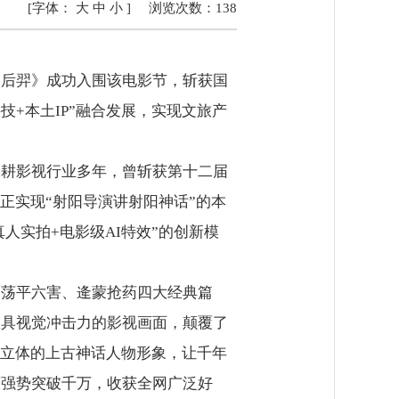
[字体：
大
中
小
]
浏览次数：
138
后羿》成功入围该电影节，斩获国
+本土IP”融合发展，实现文旅产
耕影视行业多年，曾斩获第十二届
正实现“射阳导演讲射阳神话”的本
人实拍+电影级AI特效”的创新模
荡平六害、逄蒙抢药四大经典篇
极具视觉冲击力的影视画面，颠覆了
立体的上古神话人物形象，让千年
度强势突破千万，收获全网广泛好