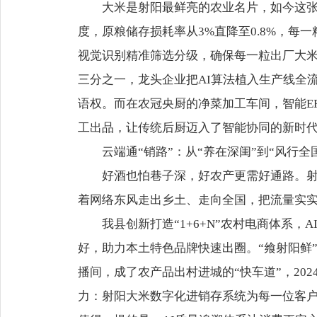
大米是射阳最鲜亮的农业名片，如今这张
度，原粮储存损耗率从3%直降至0.8%，每
视觉识别精准筛选分级，确保每一粒出厂大米
三分之一，龙头企业把AI算法植入生产线全
语权。而在农冠央厨的净菜加工车间，智能E
工出品，让传统后厨迈入了智能协同的新时
云端通“销路”：从“养在深闺”到“风行全
好酒也怕巷子深，好农产更需好通路。
着网络东风走出乡土、走向全国，把流量实
我县创新打造“1+6+N”农村电商体系
好，助力本土特色品牌快速出圈。“飨射阳鲜
播间，成了农产品出村进城的“快车道”，20
力：射阳大米数字化进销存系统为每一位客户