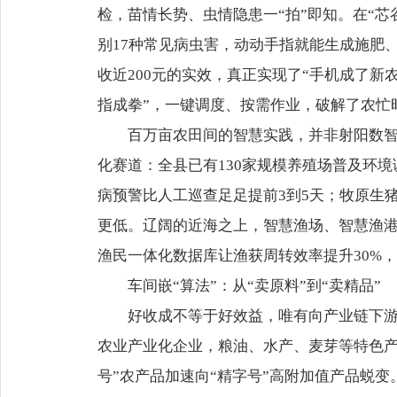
检，苗情长势、虫情隐患一“拍”即知。在“
别17种常见病虫害，动动手指就能生成施肥、
收近200元的实效，真正实现了“手机成了
指成拳”，一键调度、按需作业，破解了农忙
百万亩农田间的智慧实践，并非射阳数
化赛道：全县已有130家规模养殖场普及环
病预警比人工巡查足足提前3到5天；牧原生
更低。辽阔的近海之上，智慧渔场、智慧渔
渔民一体化数据库让渔获周转效率提升30%
车间嵌“算法”：从“卖原料”到“卖精品”
好收成不等于好效益，唯有向产业链下游
农业产业化企业，粮油、水产、麦芽等特色产
号”农产品加速向“精字号”高附加值产品蜕变