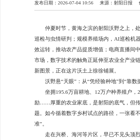
发布日期：2026-07-04 10:56
来源：
射阳日报
仲夏时节，黄海之滨的射阳沃野之上，
巡检与虫情研判；规模养殖场内，AI巡检机
效运转，推动农产品提质增值；电商直播间
市场，数字技术的触角正延伸至农业全产业
新图景，正在这片沃土上徐徐铺展。
沃野悬“天眼”：从“凭经验种地”到“靠数
坐拥195.6万亩耕地、12万户种养殖户
励……厚重的农业家底，是射阳的底气，但传
题。如今循着数字乡村试点的路径，一张看不
准”。
走在兴桥、海河等片区，早已不见头顶