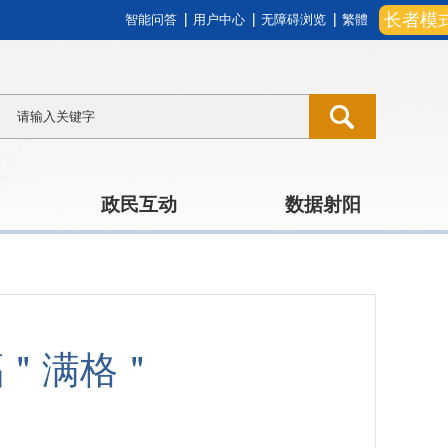
长者模
智能问答
用户中心
无障碍浏览
繁體
政民互动
数据射阳
福＂满格＂