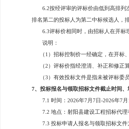
6.2
按经评审的评标价由低到高排列
排名第二的投标人为第二中标候选人，
6.3
评标价相同时，由招标人在开标
说明：
（
1）招标控制价一经确定，在开标
（
2）评标价指经澄清、补正和修正
（
3）有效投标文件是指未被评标委
7
、投标报名
与领取招标文件截止时间、
7
.1 时间：20
26
年
7
月
7
日
-20
26
年
7
月
7
.2 地点：射阳县建设工程招标代
7
.3 投标
申请人
报名
与领取招标文件