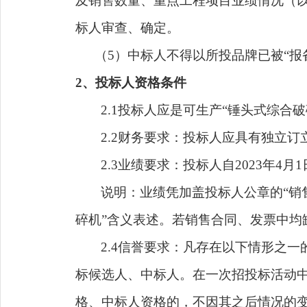
及销售数量、重点工程项目业绩情况（
标人
审查、
确定。
（
5
）
中标人不得以所投品牌已被
“
2、投标人资格条件
2.1投标人应
是可生产
“锤头式综合破
2.
2
财务要求：投标人应具有独立订
2.
3
业绩要求：
投标人自
2023年4
说明：业绩凭加盖投标人公章的
“
碎机”含义表述。若销售合同、发票中均
2.
4
信誉要求：凡存在以下情形之一
标候选人、中标人。在一次招投标活动
格、中标人资格的，不因其之后情况的