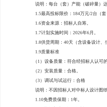
说明：每台（套）产能（破碎量）
1.
5
最高投标限价：
184万元/
2台（套
1.
6
资金来源：
招标人自筹
。
1.
7
计划实施时间：
202
6
年
6
月。
1.
8
供货周期：
40
天（含
设备设计、
1.
9
质量
标准
（
1）设备质量：符合
经招标人认可
（
2
）
安装质量：合格。
（
3
）
调试与
试运行：合格
说明：不因招标人对中标人设计图
1.10
免费质保期：
1
年。