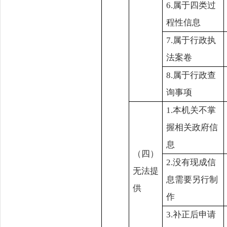
6.属于四类过
程性信息
7.属于行政执
法案卷
8.属于行政查
询事项
1.本机关不掌
握相关政府信
息
（四）
2.没有现成信
无法提
息需要另行制
供
作
3.补正后申请