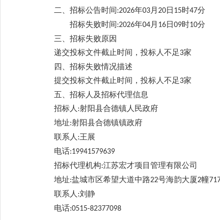
二、招标公告时间
年
月
日
时
分
:2026
03
20
15
47
招标失败时间
年
月
日
时
分
:2026
04
16
09
10
三、招标失败原因
递交投标文件截止时间，投标人不足
家
3
四、招标失败情况描述
提交投标文件截止时间，投标人不足
家
3
五、招标人及招标代理信息
招标人
射阳县合德镇人民政府
:
地址
射阳县合德镇镇政府
:
联系人
王展
:
电话
:19941579639
招标代理机构
江苏宏才项目管理有限公司
:
地址
盐城市区希望大道中路
号海韵大厦
幢
:
22
2
71
联系人
刘静
:
电话
:0515-82377098