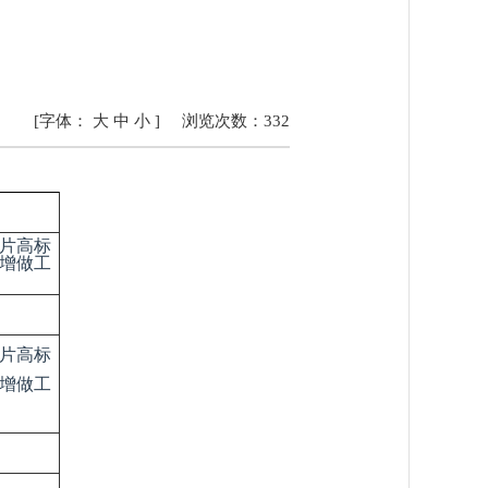
[字体：
大
中
小
]
浏览次数：
332
明片高标
增做工
明片高标
增做工