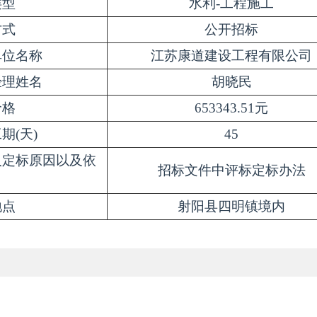
类型
水利
-工程施工
方式
公开招标
单位名称
江苏康道建设工程有限公司
经理姓名
胡晓民
价格
653343.51元
工期
(天)
45
人定标原因以及依
招标文件中评标定标办法
地点
射阳县四明镇境内