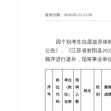
发布日期：2026-05-22 15:58
因个别考生自愿放弃
体
公告》
、
《
江苏省
射阳县
20
顺序进行递补
，
现将
事业单
岗
单位
招
序
位
（岗
聘
性
最
姓名
号
代
位）
人
别
成
码
名称
数