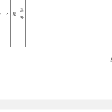
递
7
2
是
补