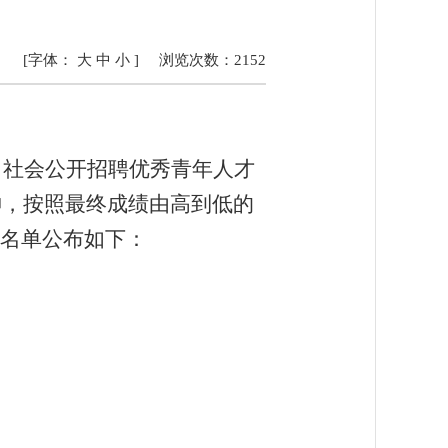
[字体：
大
中
小
]
浏览次数：
2152
面向社会公开招聘优秀青年人才
神，按照
最终
成绩由高到低的
名单公布如下：