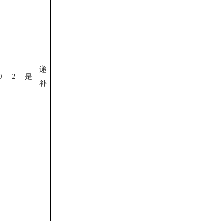
递
0
2
是
补