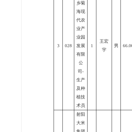
乡菊
海现
代农
业产
业园
王宏
3
0
28
发展
1
男
66.0
宇
有限
公
司
-
生产
及种
植技
术员
射阳
大米
集团