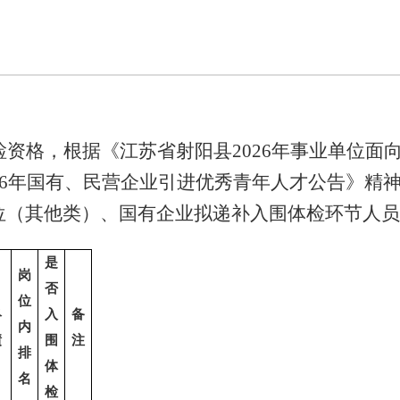
检
资格，根据《江苏省射阳县
2026年事业单位
26年国有
、民营
企业引进优秀青年人才公告
》
精
位（其他类）、国有企业
拟递补入围体检环节人员
是
岗
否
位
终
入
备
内
绩
围
注
排
体
名
检