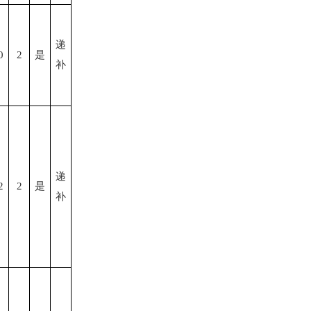
递
0
2
是
补
递
2
2
是
补