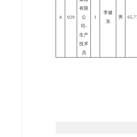
有限
李健
4
0
29
公
1
男
65.7
东
司
-
生产
技术
员