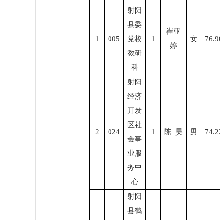
射阳
县委
崔亚
1
0
05
党校
1
女
76.9
婷
教研
科
射阳
经济
开发
区社
2
0
24
1
陈
昊
男
74.2
会事
业服
务中
心
射阳
县鹤