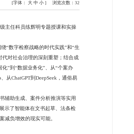
[字体：
大
中
小
]
浏览次数：
32
级主任科员练辉明专题授课和实操
“数字检察战略的时代实践”和“生
时代对社会治理的深刻重塑；结合成
化”到“数据业务化”、从“个案办
hatGPT到DeepSeek，通俗易
书辅助生成、案件分析推演等实用
一展示了智能体在文书起草、法条检
办案减负增效的现实可能。