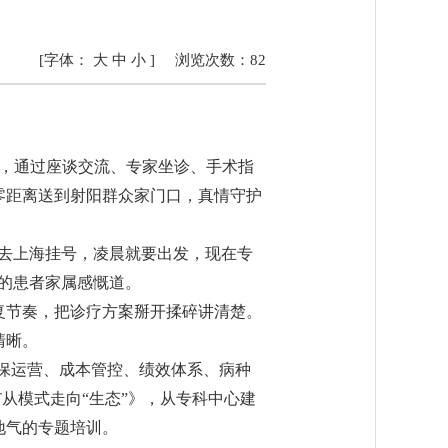
[字体：
大
中
小
]
浏览次数：
82
院，通过座谈交流、专家坐诊、手术指
零距离送到射阳群众家门口，真情守护
前去上海挂号，凌晨就要出发，现在专
的患者家属感慨道。
复节奏，把诊疗方案掰开揉碎讲清楚。
清晰。
医保运营、成本管控、绩效体系、病种
从模式走向“生态”》，从专科中心建
地气的专题培训。