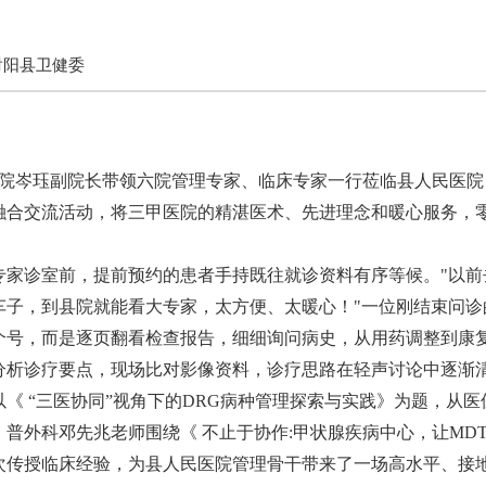
射阳县卫健委
医院岑珏副院长带领六院管理专家、临床专家一行莅临县人民医
融合交流活动，将三甲医院的精湛医术、先进理念和暖心服务，
专家诊室前，提前预约的患者手持既往就诊资料有序等候。
"以
车子，到县院就能看大专家，太方便、太暖心！"一位刚结束问诊
个号，而是逐页翻看检查报告，细细询问病史，从用药调整到康
分析诊疗要点，现场比对影像资料，诊疗思路在轻声讨论中逐渐
以《
“三医协同”视角下的DRG病种管理探索与实践》为题，从
普外科邓先兆老师围绕《 不止于协作:甲状腺疾病中心，让MDT
次传授临床经验，为县人民医院管理骨干带来了一场高水平、接