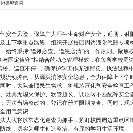
射阳县城管局
安全风险，保障广大师生生命财产安全，近期，射阳
及上下学重点路段，组织开展校园周边液化气瓶专项
，始终秉持
“
逢摊必查、逢患必清
”
的工作原则。聚焦
查与固定值守
”
相结合的动态管理模式，在每所学校周
离校、巡查不停
”
，确保护学工作无缝衔接。执法过程
规流动摊点，从源头消除安全隐患，全力保障上下学
同时，大队兼顾民生需求，将瓶装液化气安全检查工
、灶具无熄火保护、软管超长、调压阀不匹配等安全
；无法当场整改的，登记在册并限期复查。同时，现
全用气意识。
大队将以常态化巡查为抓手，紧盯校园周边重点区域
防线，切实为师生创造整洁、有序的学习生活环境。