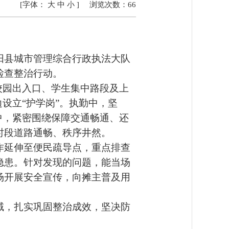
[字体：
大
中
小
]
浏览次数：
66
县城市管理综合行政执法大队
检查整治行动。
校园出入口、学生集中路段及上
边设立
“
护学岗
”
。执勤中，坚
中，紧密围绕保障交通畅通、还
时段道路通畅、秩序井然。
作延伸至便民疏导点，重点排查
隐患。针对发现的问题，能当场
场开展安全宣传，向摊主普及用
，扎实巩固整治成效，坚决防