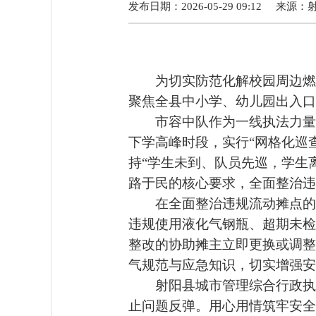
发布日期：2026-05-29 09:12
来源：
为切实防范化解校园周边燃气
聚焦全县中小学、幼儿园出入口
市容中队作为一线执法力量
下学高峰时段，实行
“
网格化巡
持
“
学生未到、队员先巡，学生
路于民的核心要求，全面整治违
在
全面整治违规流动摊点的
违规使用液化气钢瓶、超期未检
整改的协助摊主立即更换或调整
气规范与应急知识，切实增强安
射阳县城市管理综合行政执法
止问题反弹。用心用情筑牢安全