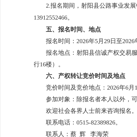
2.
报名期间
，
射阳县公路事业发展
13912552466。
五
、报名时间、地点
报名时间：
20
26
年
5
月
29
日至
20
26
报名地点：射阳县信诚产权交易
行
16楼）。
六
、产权
转让
竞价时间及地点
竞价时间及竞价地点：
20
26
年
6
月
参加对象：除报名者本人以外，
欢迎社会各界人士前来咨询报名
联系电话：
0515-
82389826
。
联系人：
蔡
辉
李海荣