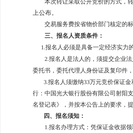
本次
转让
采取公开竞价
的
方式，
上
公布
。
交易服务费
按省物价部门核定的
三
、报名人资质
条件
：
1.
报名人必须
是具备
一定经济实力
2.
报名人是
法人
的，须提交企业法
委托书，委托代理人身份证及复印件
3.
报名人须缴纳
33万元竞价保证金
行：中国光大银行股份有限公司射阳
名登记表》
，
并按
本公告
上的要求，
四
、
报名
须知：
1.
报名
办理方式：凭保证金
收据
领