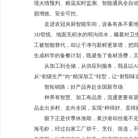
现火情预判、粮温实时监测、智能通风全自动运
损增效、安全可控。
走进农冠央厨智能车间，设备有条不紊
3D管线、地面无积水的明沟排水，藏着对卫
工被智能替代，却让干净与新鲜更靠谱，把田
生成科学的备餐计划，既避免了食材浪费，又
从加工到仓储，从供应到服务，我县以A
从“初级生产”向“精深加工”转型，让“射阳味
智拓销路：好产品奔赴全国新市场
种养有智慧、加工有品质，流通更要有渠
品走出乡村、走向全国，实现“种得好、卖得
眼下正是伏季休渔期，黄沙港却丝毫不见
海毛虾，经过自家工厂烘干、烹饪、筛选，不