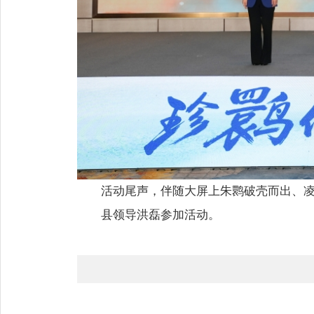
活动尾声，伴随大屏上朱鹮破壳而出、凌
县领导洪磊参加活动。