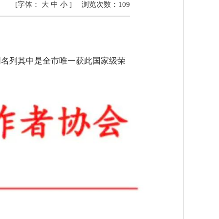
[字体：
大
中
小
]
浏览次数：
109
明名列其中是全市唯一获此国家级荣