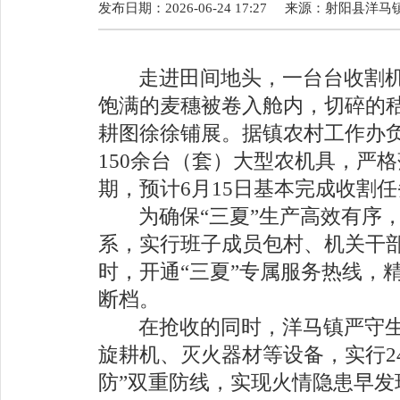
发布日期：2026-06-24 17:27
来源：
射阳县洋马
走进田间地头，一台
台
收割
饱满的麦穗被卷入舱内，切碎的
耕图徐徐铺展。据镇农村工作办
150
余台（套）大型农机具，严格
期，预计
6
月
15
日基本完成收割任
为确保
“
三夏
”
生产高效有序
系，实行班子成员包村、机关干
时，开通
“
三夏
”
专属服务热线，
断档。
在抢收的同时，洋马镇严守
旋耕机、灭火器材等设备，实行
2
防
”
双重防线，实现火情隐患早发