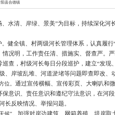
射阳县合德镇
畅、水清、岸绿、景美
”
为目标，持续深化河
健全镇、村两级河长管理体系，认真履行
护。
、情况明，工作责任清、措施实、督查严。严
导巡查，村级河长每日分段巡护，建立
“
发现
圾、岸坡乱堆、河道淤堵等问题即查即改、
通过宣传横幅、宣传彩页、大喇叭和
全方位
。
环保意识、责任意识和遵纪守法意识，在河段
河长反映情况、举报问题。
加强对岸边建筑、网箱养殖、堤岸取
天候”
。