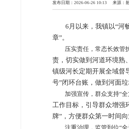
发布日期：2026-06-26 10:13
来源：
6
月以来，
我
镇以
“
河
章
”
。
压实责任，常态长效管
责，切实做到河道环境熟
镇级河长定期开展全域督
号
”
闭环台账，做到河面垃
加强宣传，群众支持
“
工作目标，引导群众增强
牌
”
，方便群众第一时间向
注重治理，监管到位
“全