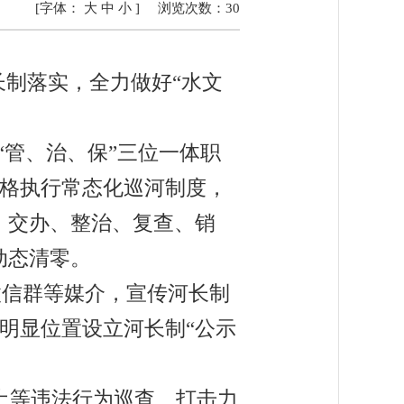
[字体：
大
中
小
]
浏览次数：
30
长制落实，全力做好
“
水文
“
管、治、保
”
三位一体职
格执行常态化巡河制度，
、交办、整治、复查、销
动态清零。
微信群等媒介，宣传河长制
明显位置设立河长制
“
公示
土等违法行为巡查、打击力