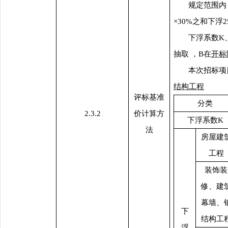
规定范围内
×30%之和下浮
下浮系数
K
抽取
，
B在
开标
本次招标项
结构工程
评标基准
分类
2.3.2
价计算方
下浮系数
K
法
房屋建
工程
装饰装
修、建
幕墙、
下
结构工
浮