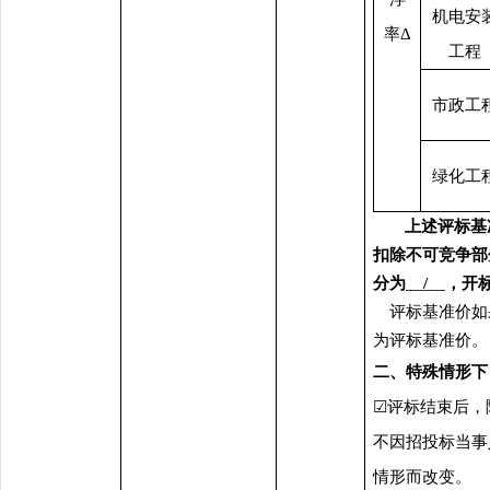
机电安
率
Δ
工程
市政工
绿化工
上述评标基
扣除
不可竞争部
分
为
/
，开
评标基准
价
如
为评标基准
价
。
二、特殊情形下
☑
评标结束后，
不因招投标当事
情形而改变。