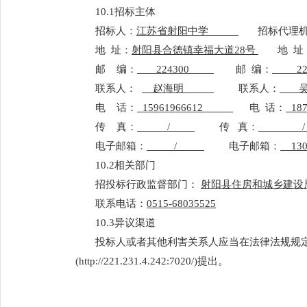
10.1招标主体
招标人：
江苏省射阳中学
招标代理
地
址：
射阳县合德镇幸福大道28号
地
址
邮
编：
224300
邮
编：
2
联系人：
赵海明
联系人：
电
话：
15961966612
电
话：
1
传
真：
/
传
真：
/
电子邮箱：
/
电子邮箱：
13
10.2相关部门
招投标行政监督部门：
射阳县住房和城乡建设
联系电话：
0515-68035525
10.3异议渠道
投标人或者其他利害关系人应当在法律法规规
(http://221.231.4.242:7020/)提出。