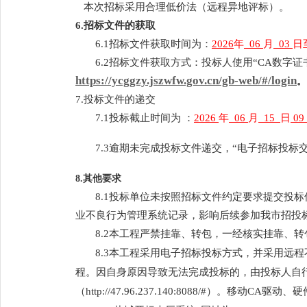
本次招标采用合理低价法（远程异地评标）。
6.招标文件的获取
6.1招标文件获取时间为：
2026
年
06
月
03
日
6.2招标文件获取方式：投标人使用“CA数字
https://ycggzy.jszwfw.gov.cn/gb-web/#/login
。
7.投标文件的递交
7.1投标截止时间为
：
2026
年
06
月
15
日
09
7.3逾期未完成投标文件递交，“电子招标投标
8.其他要求
8
.1投标单位未按照招标文件约定要求提交投
业不良行为管理系统记录，影响后续参加我市招投
8
.2本工程严禁挂靠、转包，一经核实挂靠、
8
.3
本工程采用电子招标投标方式，并采用远程
程。因自身原因导致无法完成投标的，由投标人自行
（http://47.96.237.140:8088/#）。移动CA驱动、硬件C