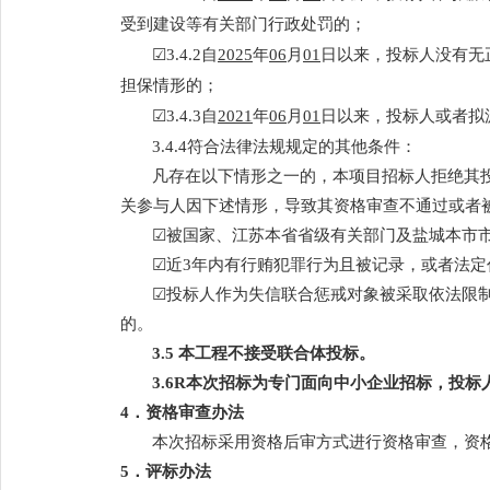
受到建设等有关部门行政处罚的；
☑3.4.2自
2025
年
06
月
01
日以来，投标人没有无
担保情形的；
☑3.4.3自
2021
年
06
月
01
日以来，投标人或者拟
3.4.4符合法律法规规定的其他条件：
凡存在以下情形之一的，本项目招标人拒绝其
关参与人因下述情形，导致其资格审查不通过或者
☑被国家、江苏本省省级有关部门及盐城本市
☑近3年内有行贿犯罪行为且被记录，或者法
☑投标人作为失信联合惩戒对象被采取依法限制
的。
3.
5
本工程不接受联合体投标。
3.
6
R
本次招标为专门面向中小企业招标，投标人
4．资格审查办法
本次招标采用资格后审方式进行资格审查，资
5．评标办法