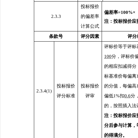
投标报价
偏差率
=100
2.3.3
的偏差率
注：
投标报价
应
计算公式
条款号
评分因素
评分
评标价等于评标
100
分，评标价
的相应扣减得分
标基准价每偏离
投标报价
投标报价
的分值，
每偏高
2.3.4(1)
评分标准
评审
偏低
1%扣
0.6
分
的，按照插入法
注：投标报价
应
分
后参与计算
，
的得满分
。