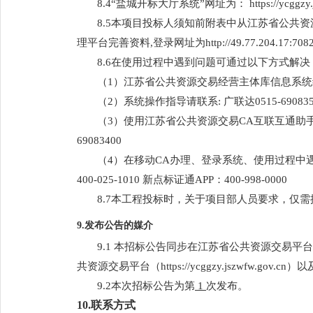
8.
4
“盐城开标大厅系统”网址为： https://ycggzy.jszw
8.
5
本项目投标人须知前附表中从江苏省公共资
理平台完善资料,登录网址为
http://49.77.204.17:7082
8.
6
在使用过程中遇到问题可通过以下方式解决
（1）江苏省公共资源交易经营主体库信息系统维护
（2）系统操作指导请联系
:
广联达0515-690835
（3）使用江苏省公共资源交易CA互联互通助手登录遇
69083400
（4）在移动CA办理、登录系统、使用过程中遇到问题请
400
-
025
-
1010
新点标证通APP：400-998-0000
8.
7本工程投标时，关于项目部人员要求，仅
9
.发布公告的媒介
9
.1
本招标公告同步在江苏省公共资源交易平台（http://j
共资源交易平台（https://ycggzy.jszwfw.gov.cn）以
9.2
本次招标公告为第
1
次发布。
1
0
.联系方式