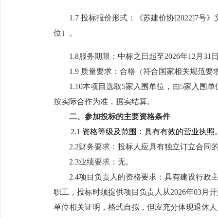
1
.
7 投标报价形式：
《苏建价协
[2022]7
位）。
1.8服务期限：中标之日起至2026年12月31
1.
9
质量
要求：
合格（
符合国家相关规范要
1.10本项目选取5家入围单位，由5家入
按实际合作为准，据实结算。
二
、
参加投标的主要资格条件
2.1
资格等级及范围：
具有有效的营业执照
2.
2
财务要求：投标人应具有独立订立合同
2.
3
业绩要求：无。
2.4
项目负责人的资格要求
：
具有建设行政
职工，
投标时须提供
项目负责人
从
202
6
年
03
月开
单位相关证明，格式自拟，但应充分体现退休人