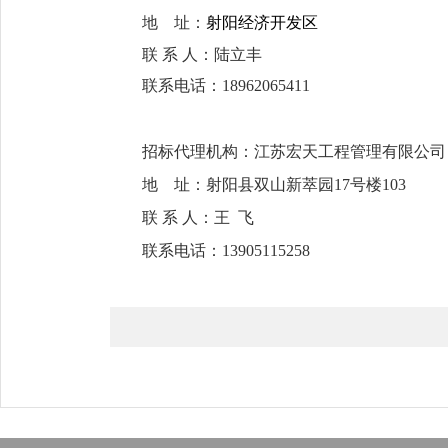
地
址：
射阳经济开发区
联
系
人：
陆立丰
联系电话
：
1
8962065411
招标代理机构：江苏宏天工程管理有限公司
地
址：
射阳县双山新萃园
17
号楼
103
联
系
人：王
飞
联系电话：
13905115258