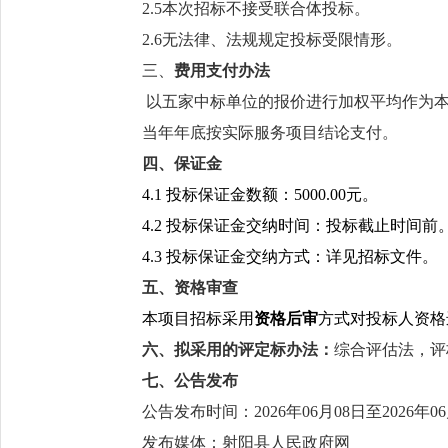
2.
5
本次招标不接受联合体投标。
2.
6
无法律、法规规定投标受限情形。
三、
费用支付办法
以
五
家
中标单位的报价进行加权平均作为
当年年底按实际服务项目结论支付
。
四
、保证金
4.1
投标保证金数额：
5000.00
元。
4.2
投标保证金交纳时间：投标截止时间前
4.3
投标保证金交纳方式：详见招标文件。
五
、资格审查
本项
目
招标采用
资格后审
方式对投标人资格
六
、
拟采用的评定标办法
：
综合评估法
，
评
七
、公告发布
公告发布时间：
2026年
06
月
08
日至
2026年
06
发布媒体：
射阳县人民政府网