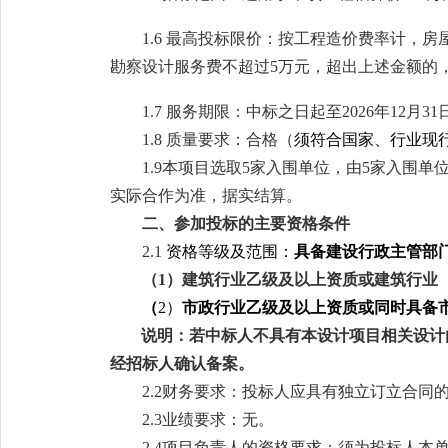
1.6
最高投标限价：按工程造价费率计，房
勘察设计服务费不超过
5万元，超出上述金额的
1
.
7 服务期限：中标之日起至2026年12月31
1.
8
质量
要求：
合格（
须符合国家、行业现
1.9
本项目选取
5家入围单位，由5家入围单
实际合作为准，据实结算。
二
、
参加投标的主要资格条件
2.1
资格等级及范围：
具备建设行政主管部
（
1）
建筑行业
乙级
及
以上
资质或建筑行业
（
2
）
市政行业乙级及以上资质或同时具备
说明：若中标人不具有本设计项目相关设计
经招标人确认备案。
2.
2
财务要求：投标人应具有独立订立合同
2.
3
业绩要求：无。
2.4
项目负责人的资格要求
：
须为投标人本