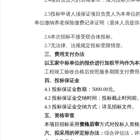
2.
5
投标申请人须保证项目负责人为本单位
单位缴纳养老保险缴费记录证明（退休人员提供
2.
6
本次招标不接受联合体投标。
2.
7
无法律、法规规定投标受限情形。
三
、
费用支付办法
以五家中标单位的报价进行加权平均作为本
工程竣工验收合格后按照服务期限支付费用
四
、投标保证金
4.1
投标保证金数额：
5000.00
元。
4.2
投标保证金交纳时间：投标截止时间前
4.3
投标保证金交纳方式：详见招标文件。
五
、资格审查
本项
目
招标采用
资格后审
方式对投标人资格
六
、
拟采用的评定标办法
：
综合评估法
，
评