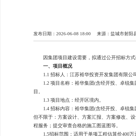
发布日期：2026-06-08 18:00
来源：
盐城市射阳
因集团项目建设需要，拟通过公开招标方式
一
、项目概况
1.1
招标人：
江苏裕华投资开发集团有限公
1
.
2
项目名称：
裕华集团
(含经开投、卓锐集
目
。
1
.
3
项目地点：
经开区境内
。
1
.
4
招标内容：
裕华集团
(含经开投、卓锐集团
但不限于：方案设计
、
方案汇报
、
方案修改
、
设
程服务；提交审查合格的施工图蓝图等。
1.5招标范围：适用于单项工程估算价400