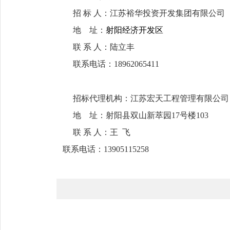
招
标
人：江苏裕华投资开发集团有限公司
地
址：
射阳经济开发区
联
系
人：
陆立丰
联系电话
：
1
8962065411
招标代理机构：江苏宏天工程管理有限公司
地
址：
射阳县双山新萃园
17
号楼
10
3
联
系
人：王
飞
联系电话：
13905115258