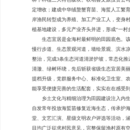
定增收；建成中华绒螯蟹育苗、海蜇人工繁育
岸渔民转型成为养殖、加工产业工人，变身村
植基地建设，多元产业齐头并进，形成“一村
生态宜居是金海村最鲜明的田园底色。该村
慢行步道、生态景观河道，墙绘景观、滨水
整治，完成3条生态河道清淤护坡，常态化推
清澈、绿树环绕，先后斩获省级生态宜居美
提档升级，党群服务中心、标准化卫生室、
能享受便捷完善的生活配套，实实在在感受
乡土文化与精细治理为田园建设注入内生动
自发常年投放海蜇苗修复近海生态，传承护
堂、文艺汇演、星级文明农户评选等活动，
目均广泛征求村民意见，完整保留渔村原有