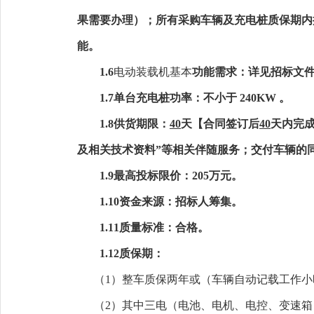
果需要办理）
；所有采购
车辆及充电桩
质保期内
能。
1.6
电动装载机基本
功能需求：详见招标文
1.7单台充电桩功率：不小于
240KW
。
1.8供货期限：
40
天【合同签订后
40
天内完
及相关技术资料”等相关伴随服务；交付车辆的
1.9最高投标限价：
205万元
。
1.10资金来源：招标人筹集。
1.11质量标准：合格。
1.12质保期：
（
1）
整车质保两年
或
（车辆自动记载工作小
（
2）
其中三电（电池、电机、电控、变速箱