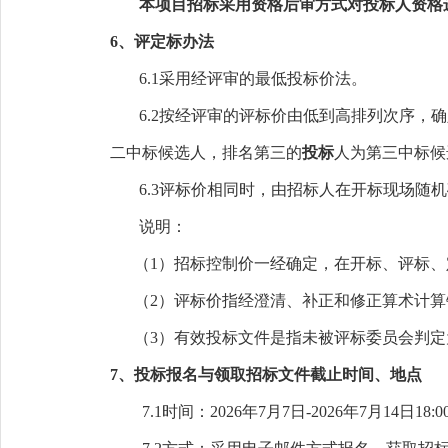
本项
目
招标采用资格后审方式对投标人资格
6、
评定标办法
6.1
采用经评审的最低投标价法。
6.2
按经评审的评标价由低到高排列次序，确
二中标候选人，排名第三的
投标
人为第三中标候
6.3
评标价相同时，由招标人在开标现场随机
说明：
（
1）招标控制价一经确定，在开标、评标
（
2）评标价指经澄清、补正和修正算术计
（
3）有效投标文件是指未被评标委员会判
7
、投标报名与领取招标文件截止时间、地点
7.1
时间：
202
6
年
7
月
7
日
-202
6
年
7
月
14
日
18