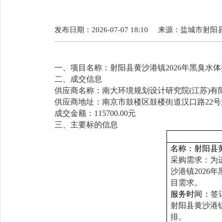
发布日期：2026-07-07 18:10
来源：
盐城市射阳
一、项目名称：
射阳县黄沙港镇
2026年黑臭水
二、
成交
信息
供应商名称：南大环境规划设计研究院
(
江苏
)
有
供应商地址：南京市
鼓楼区鼓楼街道汉口路
22
号
成交金额：
115
700.00
元
三
、
主要标的信息
名称
：射阳县
采购需求：为
沙港镇
202
目需求。
服务时间
：
签
射阳县黄沙港
排。