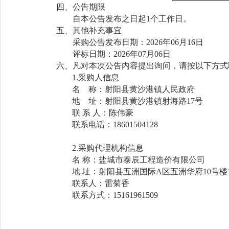
四
、公告期限
自本公告发布之日起
1
个工作日。
五
、其他补充事宜
采购
公告发布日期：
202
6
年
06
月
16
日
评标日期：
202
6
年
07
月
06
日
六
、凡对本次公告内容提出询问，请按以下方式
1.采购人信息
名
称：射阳县黄沙港镇人民政府
地
址：射阳县黄沙港镇射海路
17号
联
系
人：陈伟豪
联系电话：
18601504128
2.采购代理机构信息
名
称：盐城市泰辰工程造价有限公司
地
址：射阳县五洲国际
A区五洲华府10号楼1
联系人：雷菊香
联系方式：
15161961509