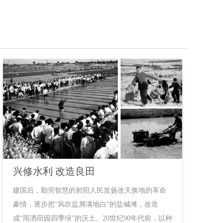
兴修水利 改造良田
建国后，勤劳智慧的射阳人民发扬改天换地的革命
豪情，逐步把“风吹盐屑满地白”的盐碱滩，改造
成“雨洒田园四季绿”的沃土。20世纪90年代前，以种