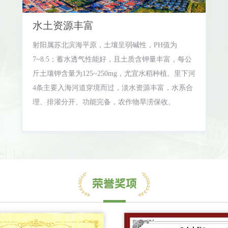
水土资源丰富
射阳属苏北滨海平原，土壤呈弱碱性，PH值为
7~8.5；蓄水透气性能好，且土质含钾量丰富，每公
斤土壤钾含量为125~250mg，尤宜水稻种植。里下河
4条主要入海河道穿境而过，淡水资源丰富，水系合
理、排灌分开、功能完备，农作物旱涝保收。