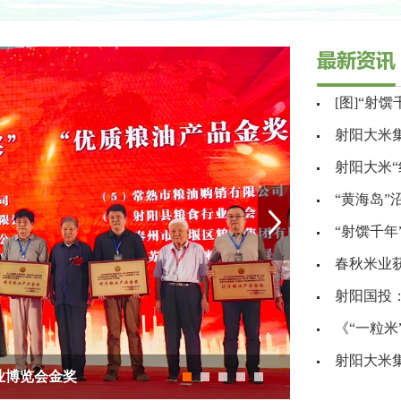
[图]“射
射阳大米
射阳大米“
“黄海岛
“射馔千年
春秋米业
射阳国投
《“一粒米
射阳大米
射阳大米在日