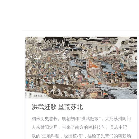
洪武赶散 垦荒苏北
稻米历史悠长。明朝初年“洪武赶散”，大批苏州阊门
人来射阳定居，带来了南方的种粮技艺。县志中记
载的“汪地种稻，垛田植棉”，描绘了先辈们的耕耘场