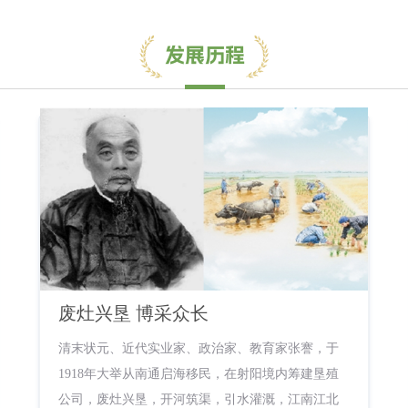
废灶兴垦 博采众长
清末状元、近代实业家、政治家、教育家张謇，于
1918年大举从南通启海移民，在射阳境内筹建垦殖
公司，废灶兴垦，开河筑渠，引水灌溉，江南江北