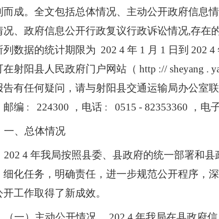
制而成。全文包括总体情况、主动公开政府信息情
情况、政府信息公开行政复议行政诉讼情况,存在
所列数据的统计期限为
202
4
年
1
月
1
日到
202
4
可在射阳县人民政府门户网站（
http
://
sheyang
.
y
报告有任何疑问，请与射阳县交通运输局办公室联
，邮编
:
224300
，电话
:
0515
-
82353360
，电
一、总体情况
202
4
年我局按照县委、县政府的统一部署和县
，细化任务，明确责任，进一步规范公开程序，深
公开工作取得了新成效。
（一）主动公开情况。
202
4
年我局在县政府信