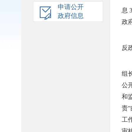
申请公开
息
政府信息
政
反
组
公
和
责
工
审