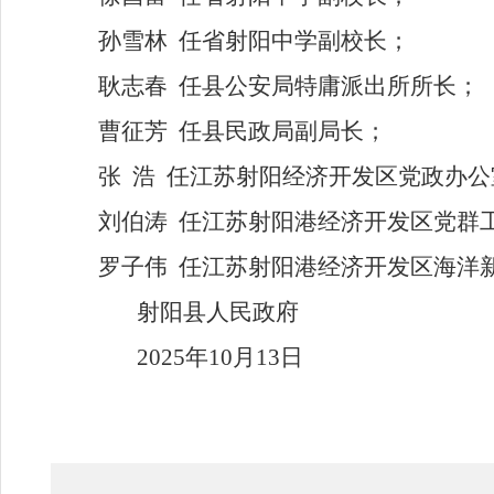
孙雪林
任省射阳中学副校长
；
耿志春
任县公安局特庸派出所所长
；
曹征芳
任县民政局副局长
；
张
浩
任江苏射阳经济开发区党政办公
刘伯涛
任江苏射阳港经济开发区党群
罗子伟
任江苏射阳港经济开发区海洋
射阳县人民政府
202
5
年
10
月
13
日