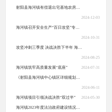
射阳县海河镇有偿退出宅基地农房周边树木（苗木）迁移、清理项目（六次）流标公告
2024-12-03
海河镇召开安全生产“百日攻坚”专项行动动员部署暨10月份月度工作例会
2024-10-31
攻坚冲刺三季度 决战决胜下半年 海河镇8月份月度工作例会召开
2024-08-25
海河镇筑牢高质量发展“底座”
2024-07-31
《射阳县海河镇中心镇区详细规划》陡港线南侧与纬六路中间地块、新民路两侧地块、伯森路两侧地块...
2024-06-11
海河镇项目引领决战决胜“双过半”
2024-05-30
海河镇2023年度法治政府建设情况报告