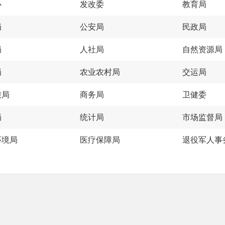
办
发改委
教育局
局
公安局
民政局
局
人社局
自然资源局
局
农业农村局
交运局
旅局
商务局
卫健委
局
统计局
市场监督局
环境局
医疗保障局
退役军人事