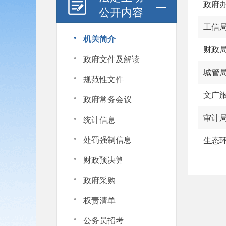
政府
公开内容
工信
·
机关简介
财政
·
政府文件及解读
城管
·
规范性文件
·
文广
政府常务会议
·
审计
统计信息
·
处罚强制信息
生态
·
财政预决算
·
政府采购
·
权责清单
·
公务员招考