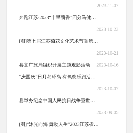
2023-11-07
奔跑江苏·2023“十里菊香”四分马健身跑活动举办
2023-10-23
[图]第七届江苏菊花文化艺术节暨第二十八届洋马菊花节开幕
2023-10-21
县文广旅局组织开展主题观影活动
2023-10-16
“庆国庆”日月岛环岛 有氧欢乐跑活动正式开跑
2023-10-07
县举办纪念中国人民抗日战争暨世界反法西斯 战争胜利78周年主题活动暨情景剧《寻亲》首演
2023-09-05
[图]“沐光向海 舞动人生”2023江苏省青少年街舞大赛在射开幕