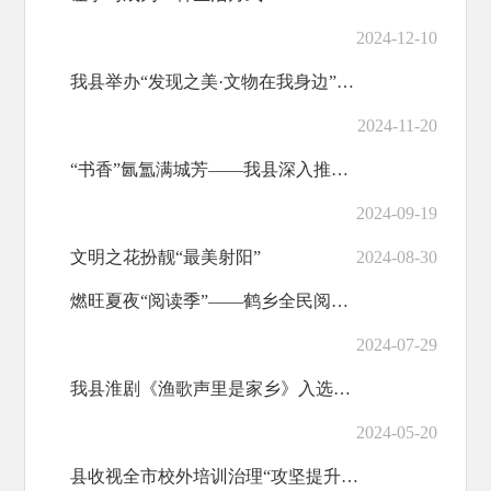
2024-12-10
我县举办“发现之美·文物在我身边”主题绘本讲演活动
2024-11-20
“书香”氤氲满城芳——我县深入推进“书香射阳”建设纪实
2024-09-19
文明之花扮靓“最美射阳”
2024-08-30
燃旺夏夜“阅读季”——鹤乡全民阅读主题活动扫描
2024-07-29
我县淮剧《渔歌声里是家乡》入选江苏艺术基金资助项目
2024-05-20
县收视全市校外培训治理“攻坚提升年”行动动员部署视频会实况